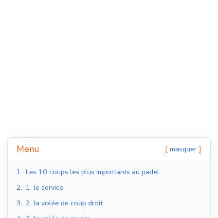
Courts de padel en
Courts de padel en
Menu
masquer
salle
extérieur
1.
Les 10 coups les plus importants au padel
2.
1. le service
3.
2. la volée de coup droit