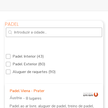
PADEL
Pesquisa [7]
Pesquisar conteúdo
Serviços de filtragem Tribunais de Padel Redu
Padel Interior
(43)
Padel Exterior
(80)
Aluguer de raquetes
(90)
Tribunais de Padel
Quadras de Padel ao
Interior
ar livre
Padel Viena - Prater
Áustria
- 8 lugares
Padel ao ar livre, aluguer de padel, treino de padel,