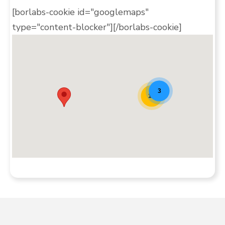
[borlabs-cookie id="googlemaps"
type="content-blocker"][/borlabs-cookie]
Mapa de Padel Teaser [20]
3
10