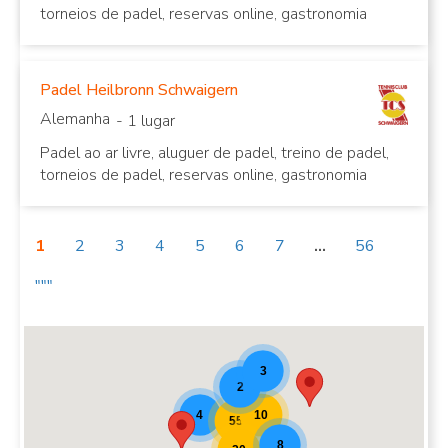
torneios de padel, reservas online, gastronomia
Padel Heilbronn Schwaigern
Alemanha
- 1 lugar
Padel ao ar livre, aluguer de padel, treino de padel,
torneios de padel, reservas online, gastronomia
1
2
3
4
5
6
7
...
56
"""
Mapa de Padel Teaser [20]
3
2
10
4
55
8