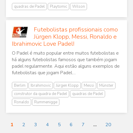
quadras de Padel
Playtomic
Wilson
Futebolistas profissionais como
Jürgen Klopp, Messi, Ronaldo e
Ibrahimovic Love Padel!
O Padel é muito popular entre muitos futebolistas e
há alguns futebolistas famosos que também jogam
padel regularmente. Aqui estão alguns exemplos de
futebolistas que jogam Padel....
Berlim
Ibrahimovic
Jürgen Klopp
Messi
Münster
construtor da quadra de Padel
quadras de Padel
Ronaldo
Rummenigge
1
2
3
4
5
6
7
...
20