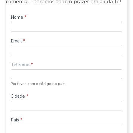
comercial - teremos todo o prazer em ajudá-lo!
Construir
Nome
*
mais
tribunais
Email
*
de
padel
Telefone
*
Por favor, com o código do país
Cidade
*
País
*