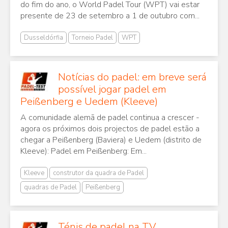
do fim do ano, o World Padel Tour (WPT) vai estar
presente de 23 de setembro a 1 de outubro com...
Dusseldórfia
Torneio Padel
WPT
Notícias do padel: em breve será
possível jogar padel em
Peißenberg e Uedem (Kleeve)
A comunidade alemã de padel continua a crescer -
agora os próximos dois projectos de padel estão a
chegar a Peißenberg (Baviera) e Uedem (distrito de
Kleeve): Padel em Peißenberg: Em...
Kleeve
construtor da quadra de Padel
quadras de Padel
Peißenberg
Ténis de padel na TV