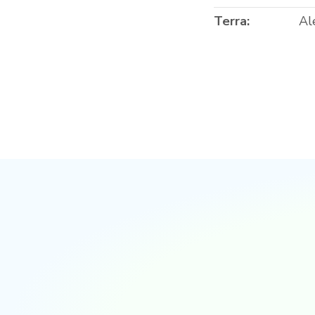
Cidade:
Rh
Terra:
Al