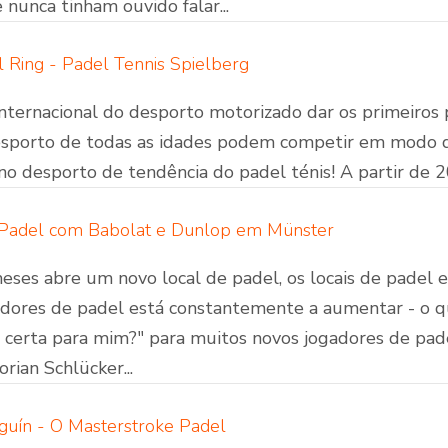
nunca tinham ouvido falar...
 Ring - Padel Tennis Spielberg
 internacional do desporto motorizado dar os primeiro
esporto de todas as idades podem competir em modo de
o desporto de tendência do padel ténis! A partir de 20 
 Padel com Babolat e Dunlop em Münster
eses abre um novo local de padel, os locais de padel 
dores de padel está constantemente a aumentar - o qu
 certa para mim?" para muitos novos jogadores de pade
rian Schlücker...
guín - O Masterstroke Padel