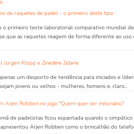
s
rio de raquetes de padel - o primeiro deste tipo
u o primeiro teste laboratorial comparativo mundial d
u-se que as raquetes reagem de forma diferente ao uso
l Jürgen Klopp e Zinedine Zidane
apenas um desporto de tendência para iniciados e lídere
sejam jovens ou velhos - mulheres, homens e, claro...
m Arjen Robben no jogo "Quem quer ser milionário?
mã de padelistas ficou espantada quando o simpático 
 apresentou Arjen Robben como o brincalhão do tel