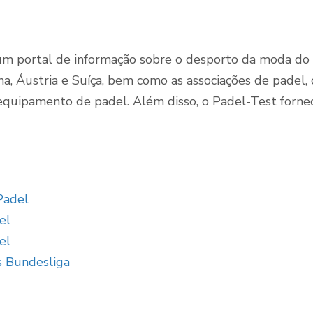
m portal de informação sobre o desporto da moda do pa
Quadras de Padel ao
, Áustria e Suíça, bem como as associações de padel, 
ar livre
equipamento de padel. Além disso, o Padel-Test fornec
Padel
el
el
s Bundesliga