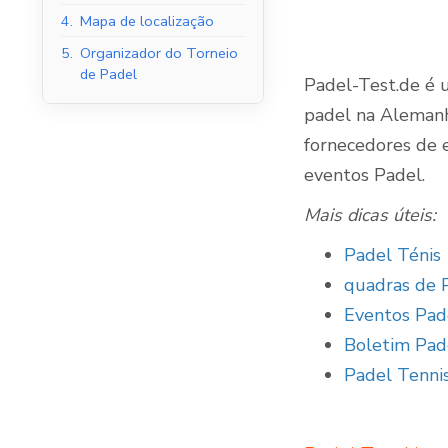
4.
Mapa de localização
5.
Organizador do Torneio
de Padel
Padel-Test.de é u
Tribunais de Padel
padel na Alemanha
Interior
fornecedores de 
eventos Padel.
Mais dicas úteis:
Padel Ténis
quadras de 
Eventos Pad
Boletim Pad
Padel Tenni