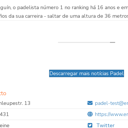
guín, o padelista número 1 no ranking há 16 anos e 
ios da sua carreira - saltar de uma altura de 36 metros
A carregar...
Descarregar mais notícias Padel
cto
hleupestr. 13
padel-test@er
431
https://www.e