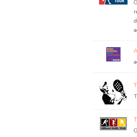
W
O
r
d
a
A
a
T
T
T