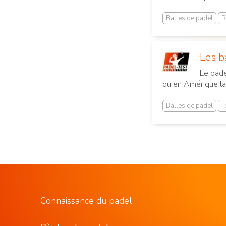
Balles de padel
R
Les b
Le pade
ou en Amérique latin
Balles de padel
T
Connaissance du padel