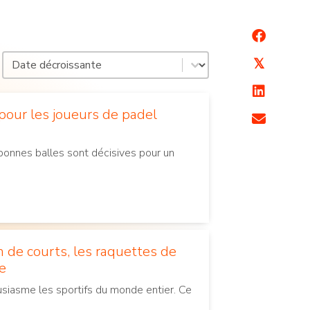
Trier par date
Trier le contenu
𝕏
pour les joueurs de padel
 bonnes balles sont décisives pour un
n de courts, les raquettes de
re
siasme les sportifs du monde entier. Ce