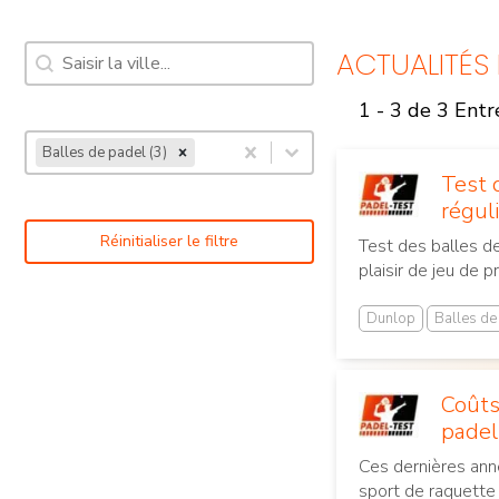
Recherche [7]
Rechercher
ACTUALITÉS
1 - 3 de 3 Entr
Courts de padel en
salle
Mots-clés | Tournois de padel [14]
Sélectionnez le contenu
Balles de padel (3)
Sélectionnez le contenu
Test 
régul
Réinitialiser le filtre
Test des balles de
plaisir de jeu de 
Dunlop
Balles de
Coûts
padel
Ces dernières ann
sport de raquette