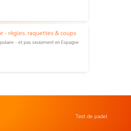
r - règles, raquettes & coups
populaire - et pas seulement en Espagne
Test de padel