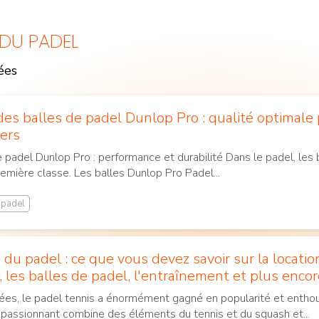
 DU PADEL
ées
Courts de padel en
extérieur
des balles de padel Dunlop Pro : qualité optimale 
iers
 padel Dunlop Pro : performance et durabilité Dans le padel, les
première classe. Les balles Dunlop Pro Padel...
 padel
 du padel : ce que vous devez savoir sur la locatio
, les balles de padel, l'entraînement et plus enco
ées, le padel tennis a énormément gagné en popularité et enthou
 passionnant combine des éléments du tennis et du squash et...