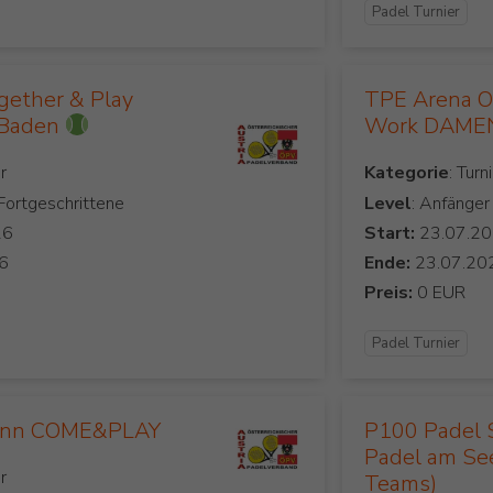
Padel Turnier
gether & Play
TPE Arena Ob
 Baden
Work DAMEN
Kategorie
 Fortgeschrittene
Level
: Anfänger
Start:
Ende:
Preis:
Padel Turnier
unn COME&PLAY
P100 Padel 
Padel am See
Teams)