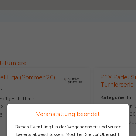
l-Turniere
l Liga (Sommer 26)
P3X Padel S
Turnierserie
Kategorie
 Fortgeschrittene
Level
: Anfänger
Veranstaltung beendet
Start:
Ende:
Dieses Event liegt in der Vergangenheit und wurde
Preis:
bereits abgeschlossen. Möchten Sie zur Übersicht