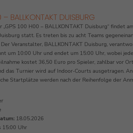
0 – BALLKONTAKT DUISBURG
r „GPS 100 H00 – BALLKONTAKT Duisburg“ findet am 
Outdoor Padel Courts
burg statt. Es treten bis zu acht Teams gegeneinan
. Der Veranstalter, BALLKONTAKT Duisburg, verantwor
nnt um 10:00 Uhr und endet um 15:00 Uhr, wobei jede
Teilnahme kostet 36,50 Euro pro Spieler, zahlbar vor 
nd das Turnier wird auf Indoor-Courts ausgetragen. An
iche Startplätze werden nach der Reihenfolge der An
er
e
datum:
18.05.2026
s 15:00 Uhr