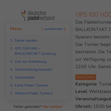
GPS 100 H0
Das Paddelturnie
Indoor Padel Courts
Menu
ausblenden
BALLKONTAKT Duis
Spielern besteht
1.
Fehler melden
Das Turnier begi
2.
GPS 100 H00 –
bestreitet. Die 
BALLKONTAKT Duisburg
zur Verfügung, u
3.
Link zur Anmeldung:
22:00 Uhr. Sämtl
4.
Veranstaltung beendet
5.
Veranstalter
Padel Turnier
Kategorie
: Turni
6.
Karte Padel-Turniere
Level
: Weltklass
7.
Weitere Padel-Turniere
Veranstaltungs
Uhrzeit:
10:00 bi
Fehler gefunden?
Hier melden!