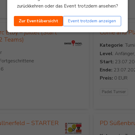
zurückkehren oder das Event trotzdem ansehen?
Padel Turnier
Zur Eventübersicht
Event trotzdem anzeigen
 Etoy – juillet (Start
Come and Pl
12 Teams)
Kategorie
Level
: Anfänger
 Fortgeschrittene
Start:
Ende:
Preis:
Padel Turnier
ullnerfeld – STARTER
PD Süßenb