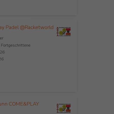
ay Padel @Racketworld
, Fortgeschrittene
runn COME&PLAY