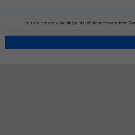
You are currently viewing a placeholder content from
De
Padel Map Turniere Single [26]