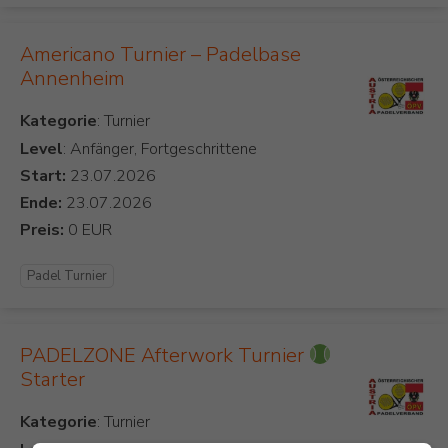
Americano Turnier – Padelbase
Annenheim
Kategorie
Level
: Anfänger, Fortgeschrittene
Start:
Ende:
Preis:
Padel Turnier
PADELZONE Afterwork Turnier
Starter
Kategorie