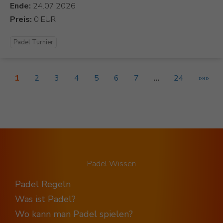
Ende:
Preis:
Padel Turnier
1
2
3
4
5
6
7
…
24
»»»
Padel Wissen
Padel Regeln
Was ist Padel?
Wo kann man Padel spielen?