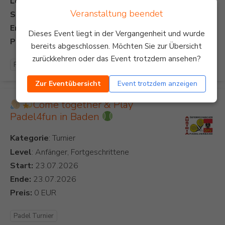
Level
: Anfänger
Veranstaltung beendet
Start:
Ende:
Dieses Event liegt in der Vergangenheit und wurde
Preis:
bereits abgeschlossen. Möchten Sie zur Übersicht
zurückkehren oder das Event trotzdem ansehen?
Padel Turnier
Zur Eventübersicht
Event trotzdem anzeigen
Come together & Play
Padel4fun in Baden
Kategorie
Level
: Anfänger, Fortgeschrittene
Start:
Ende:
Preis:
Padel Turnier