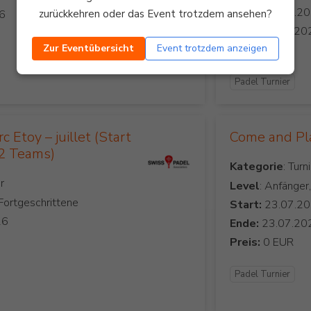
Start:
zurückkehren oder das Event trotzdem ansehen?
Ende:
Zur Eventübersicht
Event trotzdem anzeigen
Preis:
Padel Turnier
 Etoy – juillet (Start
Come and Pl
12 Teams)
Kategorie
Level
: Anfänger
 Fortgeschrittene
Start:
Ende:
Preis:
Padel Turnier