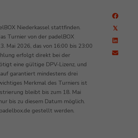
elBOX Niederkassel stattfinden.
𝕏
 das Turnier von der padelBOX
3. Mai 2026, das von 16:00 bis 23:00
lung erfolgt direkt bei der
tigt eine gültige DPV-Lizenz, und
uf garantiert mindestens drei
ichtiges Merkmal des Turniers ist
strierung bleibt bis zum 18. Mai
nur bis zu diesem Datum möglich.
padelbox.de gestellt werden.