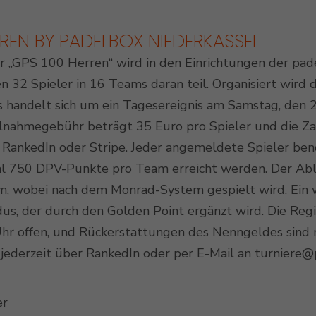
RREN BY PADELBOX NIEDERKASSEL
r „GPS 100 Herren“ wird in den Einrichtungen der pad
Outdoor Padel Courts
 32 Spieler in 16 Teams daran teil. Organisiert wird
s handelt sich um ein Tagesereignis am Samstag, den 2
ilnahmegebühr beträgt 35 Euro pro Spieler und die Zah
ankedIn oder Stripe. Jeder angemeldete Spieler benö
l 750 DPV-Punkte pro Team erreicht werden. Der Abla
, wobei nach dem Monrad-System gespielt wird. Ein w
s, der durch den Golden Point ergänzt wird. Die Regi
r offen, und Rückerstattungen des Nenngeldes sind 
jederzeit über RankedIn oder per E-Mail an turniere@
er