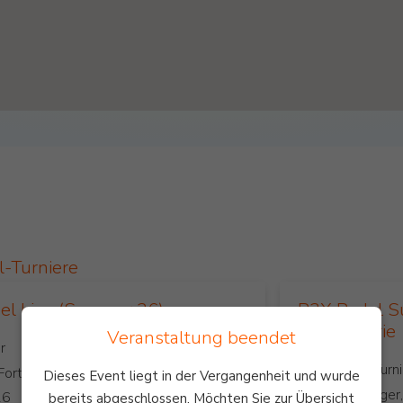
l-Turniere
l Liga (Sommer 26)
P3X Padel S
Turnierserie
Veranstaltung beendet
Kategorie
 Fortgeschrittene
Dieses Event liegt in der Vergangenheit und wurde
Level
: Anfänger
bereits abgeschlossen. Möchten Sie zur Übersicht