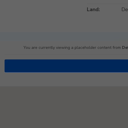
Land:
De
You are currently viewing a placeholder content from
De
Padel Map Turniere Single [26]