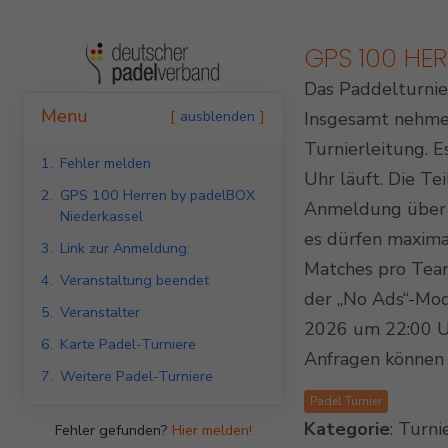
GPS 100 HE
Das Paddelturnie
Indoor Padel Courts
Menu
ausblenden
Insgesamt nehmen
Turnierleitung. E
1.
Fehler melden
Uhr läuft. Die Te
2.
GPS 100 Herren by padelBOX
Anmeldung über R
Niederkassel
es dürfen maxima
3.
Link zur Anmeldung:
Matches pro Team
4.
Veranstaltung beendet
der „No Ads“-Modu
5.
Veranstalter
2026 um 22:00 Uh
6.
Karte Padel-Turniere
Anfragen können 
7.
Weitere Padel-Turniere
Padel Turnier
Kategorie
: Turni
Fehler gefunden?
Hier melden!