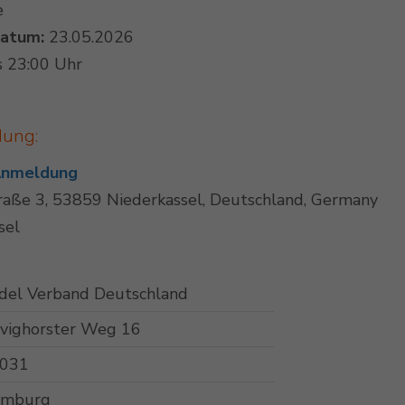
e
datum:
23.05.2026
s 23:00 Uhr
dung:
 Anmeldung
raße 3, 53859 Niederkassel, Deutschland, Germany
sel
del Verband Deutschland
vighorster Weg 16
031
mburg