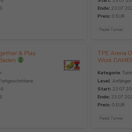
Start:
Ende:
Preis:
Padel Turnier
gether & Play
TPE Arena Ob
 Baden
Work DAMEN
Kategorie
 Fortgeschrittene
Level
: Anfänger
Start:
Ende:
Preis:
Padel Turnier