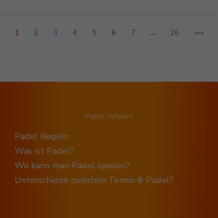
1
2
3
4
5
6
7
…
26
»»»
Padel Wissen
Padel Regeln
Was ist Padel?
Wo kann man Padel spielen?
Unterschiede zwischen Tennis & Padel?