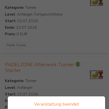
Kategorie
Level
: Anfänger, Fortgeschrittene
Start:
Ende:
Preis:
Padel Turnier
PADELZONE Afterwork Turnier
Starter
Kategorie
Level
: Anfänger
Start:
Ende:
Veranstaltung beendet
Preis: