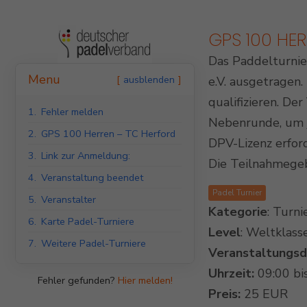
GPS 100 HE
Das Paddelturnie
Indoor Padel Courts
Menu
ausblenden
e.V. ausgetragen
qualifizieren. De
1.
Fehler melden
Nebenrunde, um j
2.
GPS 100 Herren – TC Herford
DPV-Lizenz erfor
3.
Link zur Anmeldung:
Die Teilnahmegeb
4.
Veranstaltung beendet
Padel Turnier
5.
Veranstalter
Kategorie
: Turni
6.
Karte Padel-Turniere
Level
: Weltklass
7.
Weitere Padel-Turniere
Veranstaltungs
Uhrzeit:
09:00 bi
Fehler gefunden?
Hier melden!
Preis:
25 EUR