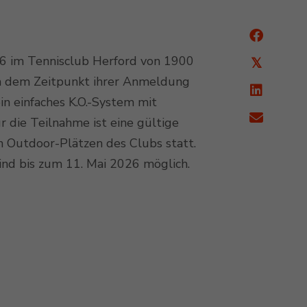
26 im Tennisclub Herford von 1900
𝕏
ach dem Zeitpunkt ihrer Anmeldung
ein einfaches K.O.-System mit
 die Teilnahme ist eine gültige
n Outdoor-Plätzen des Clubs statt.
nd bis zum 11. Mai 2026 möglich.