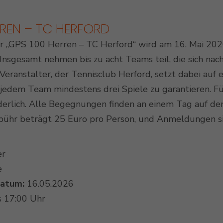
RREN – TC HERFORD
r „GPS 100 Herren – TC Herford“ wird am 16. Mai 20
Outdoor Padel Courts
. Insgesamt nehmen bis zu acht Teams teil, die sich n
r Veranstalter, der Tennisclub Herford, setzt dabei auf 
edem Team mindestens drei Spiele zu garantieren. Für
derlich. Alle Begegnungen finden an einem Tag auf de
ühr beträgt 25 Euro pro Person, und Anmeldungen si
er
e
datum:
16.05.2026
s 17:00 Uhr