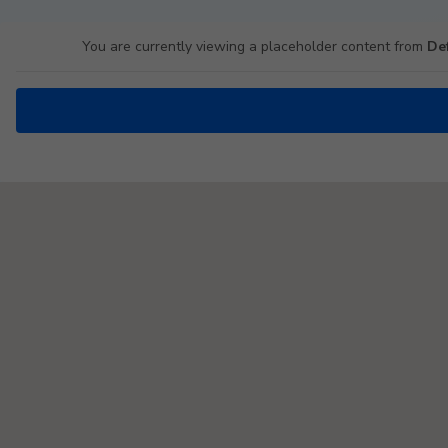
You are currently viewing a placeholder content from
De
Padel Map Turniere Single [26]