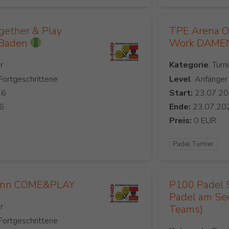
gether & Play
TPE Arena Ob
 Baden
Work DAMEN
Kategorie
 Fortgeschrittene
Level
: Anfänger
Start:
Ende:
Preis:
Padel Turnier
unn COME&PLAY
P100 Padel 
Padel am See
Teams)
 Fortgeschrittene