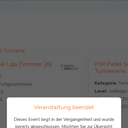
l-Turniere
l Liga (Sommer 26)
P3X Padel S
Turnierserie
Kategorie
 Fortgeschrittene
Level
: Anfänger
Start:
Ende:
Veranstaltung beendet
Preis:
Dieses Event liegt in der Vergangenheit und wurde
bereits abgeschlossen. Möchten Sie zur Übersicht
Padel Turnier