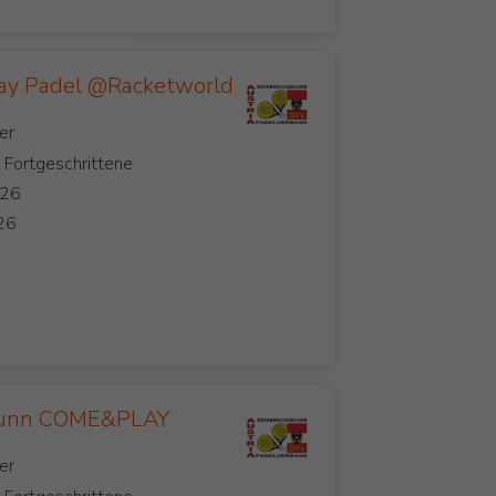
ay Padel @Racketworld
, Fortgeschrittene
runn COME&PLAY