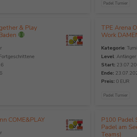
Padel Turnier
gether & Play
TPE Arena Ob
 Baden
Work DAMEN
Kategorie
 Fortgeschrittene
Level
: Anfänger
Start:
Ende:
Preis:
Padel Turnier
unn COME&PLAY
P100 Padel 
Padel am See
Teams)