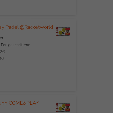
ay Padel @Racketworld
, Fortgeschrittene
runn COME&PLAY