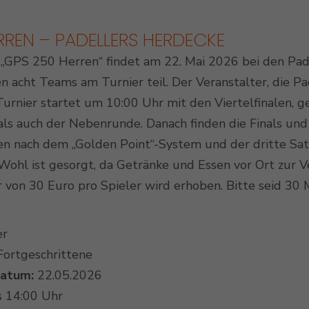
RREN – PADELLERS HERDECKE
 „GPS 250 Herren“ findet am 22. Mai 2026 bei den Pad
Outdoor Padel Courts
acht Teams am Turnier teil. Der Veranstalter, die Pad
Turnier startet um 10:00 Uhr mit den Viertelfinalen, 
s auch der Nebenrunde. Danach finden die Finals und 
en nach dem „Golden Point“-System und der dritte Satz
 Wohl ist gesorgt, da Getränke und Essen vor Ort zur 
von 30 Euro pro Spieler wird erhoben. Bitte seid 30 M
er
 Fortgeschrittene
datum:
22.05.2026
s 14:00 Uhr