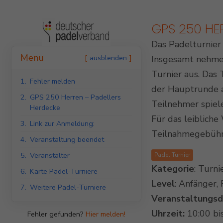
GPS 250 HE
Das Padelturnier
Indoor Padel Courts
Menu
ausblenden
Insgesamt nehmen 
Turnier aus. Das 
1.
Fehler melden
der Hauptrunde al
2.
GPS 250 Herren – Padellers
Teilnehmer spiel
Herdecke
Für das leibliche
3.
Link zur Anmeldung:
Teilnahmegebühr 
4.
Veranstaltung beendet
5.
Veranstalter
Padel Turnier
Kategorie
: Turni
6.
Karte Padel-Turniere
Level
: Anfänger,
7.
Weitere Padel-Turniere
Veranstaltungs
Uhrzeit:
10:00 bi
Fehler gefunden?
Hier melden!