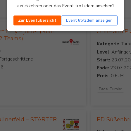
zurückkehren oder das Event trotzdem ansehen?
Padel Turnier
Zur Eventübersicht
Event trotzdem anzeigen
 Etoy – juillet (Start
Come and Pl
12 Teams)
Kategorie
Level
: Anfänger
 Fortgeschrittene
Start:
Ende:
Preis:
Padel Turnier
ullnerfeld – STARTER
PD Süßenb