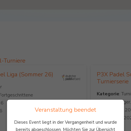
l-Turniere
l Liga (Sommer 26)
P3X Padel S
Turnierserie
Kategorie
 Fortgeschrittene
Level
: Anfänger
Veranstaltung beendet
Start:
Ende:
Dieses Event liegt in der Vergangenheit und wurde
Preis:
bereits abgeschlossen. Möchten Sie zur Übersicht