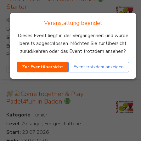
Starter
Kategorie
Veranstaltung beendet
Level
: Anfänger
Dieses Event liegt in der Vergangenheit und wurde
Start:
bereits abgeschlossen. Möchten Sie zur Übersicht
Ende:
zurückkehren oder das Event trotzdem ansehen?
Preis:
Zur Eventübersicht
Event trotzdem anzeigen
Padel Turnier
Come together & Play
Padel4fun in Baden
Kategorie
Level
: Anfänger, Fortgeschrittene
Start:
Ende: