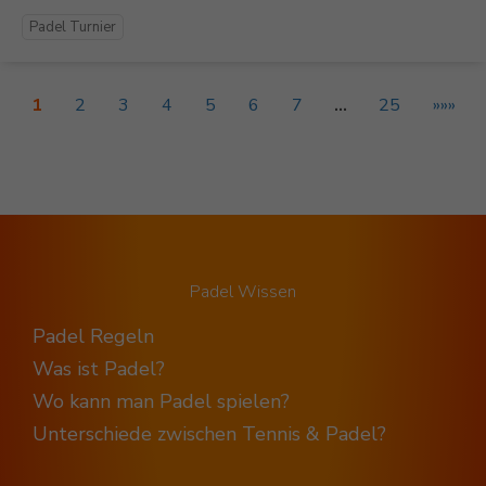
Padel Turnier
1
2
3
4
5
6
7
…
25
»»»
Padel Wissen
Padel Regeln
Was ist Padel?
Wo kann man Padel spielen?
Unterschiede zwischen Tennis & Padel?