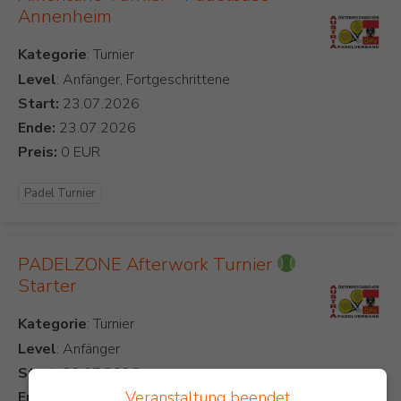
Annenheim
Kategorie
Level
: Anfänger, Fortgeschrittene
Start:
Ende:
Preis:
Padel Turnier
PADELZONE Afterwork Turnier
Starter
Kategorie
Level
: Anfänger
Start:
Veranstaltung beendet
Ende: