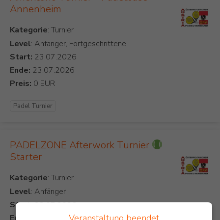
Annenheim
Kategorie
Level
: Anfänger, Fortgeschrittene
Start:
Ende:
Preis:
Padel Turnier
PADELZONE Afterwork Turnier
Starter
Kategorie
Level
: Anfänger
Start:
Veranstaltung beendet
Ende: