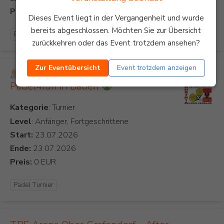
Preis:
Dieses Event liegt in der Vergangenheit und wurde
bereits abgeschlossen. Möchten Sie zur Übersicht
Padel Turnier
zurückkehren oder das Event trotzdem ansehen?
Zur Eventübersicht
Event trotzdem anzeigen
Come together & Play
Padel4fun in Baden
Kategorie
Level
: Anfänger, Fortgeschrittene
Start:
Ende:
Preis:
Padel Turnier