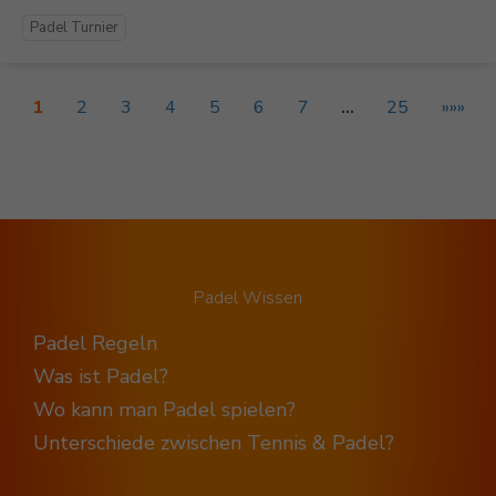
Padel Turnier
1
2
3
4
5
6
7
…
25
»»»
Padel Wissen
Padel Regeln
Was ist Padel?
Wo kann man Padel spielen?
Unterschiede zwischen Tennis & Padel?