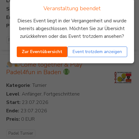
Level
: Anfänger
Veranstaltung beendet
Start:
Ende:
Dieses Event liegt in der Vergangenheit und wurde
Preis:
bereits abgeschlossen. Möchten Sie zur Übersicht
zurückkehren oder das Event trotzdem ansehen?
Padel Turnier
Zur Eventübersicht
Event trotzdem anzeigen
Come together & Play
Padel4fun in Baden
Kategorie
Level
: Anfänger, Fortgeschrittene
Start:
Ende:
Preis:
Padel Turnier