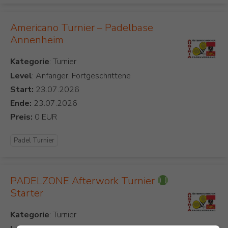
Americano Turnier – Padelbase
Annenheim
Kategorie
Level
: Anfänger, Fortgeschrittene
Start:
Ende:
Preis:
Padel Turnier
PADELZONE Afterwork Turnier
Starter
Kategorie