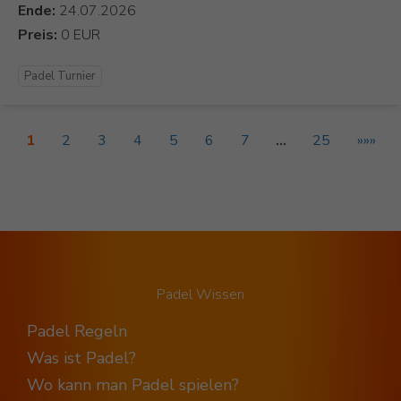
Ende:
Preis:
Padel Turnier
1
2
3
4
5
6
7
…
25
»»»
Padel Wissen
Padel Regeln
Was ist Padel?
Wo kann man Padel spielen?