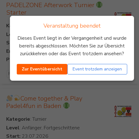
PADELZONE Afterwork Turnier
Starter
Veranstaltung beendet
Kategorie
Level
: Anfänger
Dieses Event liegt in der Vergangenheit und wurde
Start:
bereits abgeschlossen. Möchten Sie zur Übersicht
Ende:
zurückkehren oder das Event trotzdem ansehen?
Preis:
Zur Eventübersicht
Event trotzdem anzeigen
Padel Turnier
Come together & Play
Padel4fun in Baden
Kategorie
Level
: Anfänger, Fortgeschrittene
Start: