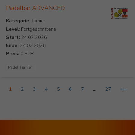
Padelbär ADVANCED
Kategorie
Level
: Fortgeschrittene
Start:
Ende:
Preis:
Padel Turnier
1
2
3
4
5
6
7
…
27
»»»