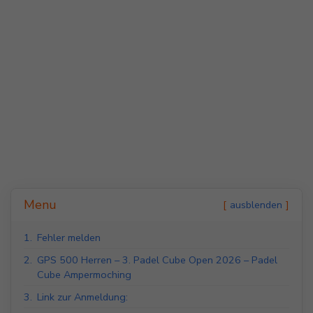
Indoor Padel Courts
Outdoor Padel Courts
Menu
ausblenden
1.
Fehler melden
2.
GPS 500 Herren – 3. Padel Cube Open 2026 – Padel
Cube Ampermoching
3.
Link zur Anmeldung: