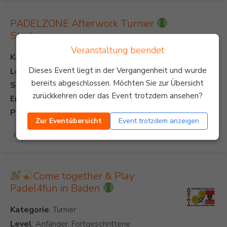
PADELZONE Afterwork Turnier
Starter
Veranstaltung beendet
Kategorie
Dieses Event liegt in der Vergangenheit und wurde
Level
: Anfänger
bereits abgeschlossen. Möchten Sie zur Übersicht
Start:
zurückkehren oder das Event trotzdem ansehen?
Ende:
Preis:
Zur Eventübersicht
Event trotzdem anzeigen
Padel Turnier
Come together & Play
Padel4fun in Baden
Kategorie
Level
: Anfänger, Fortgeschrittene