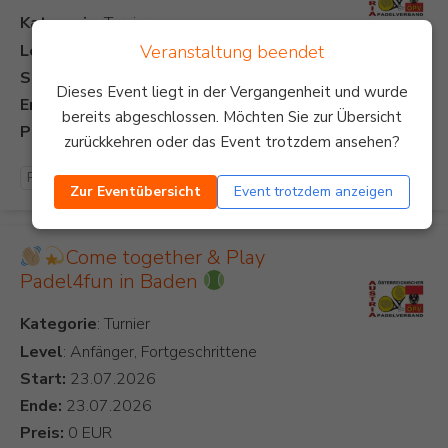
Kategorie
Veranstaltung beendet
Level
: Anfänger
Start:
Dieses Event liegt in der Vergangenheit und wurde
Ende:
bereits abgeschlossen. Möchten Sie zur Übersicht
Preis:
zurückkehren oder das Event trotzdem ansehen?
Padel Turnier
Zur Eventübersicht
Event trotzdem anzeigen
Come together & Play
Padel4fun in Baden
Kategorie
Level
: Anfänger, Fortgeschrittene
Start:
Ende:
Preis: