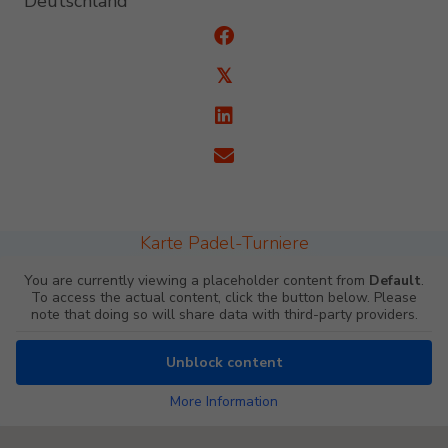
Deutschland
𝕏
Karte Padel-Turniere
You are currently viewing a placeholder content from
Default
.
To access the actual content, click the button below. Please
note that doing so will share data with third-party providers.
Unblock content
More Information
Padel Map Turniere Single [26]