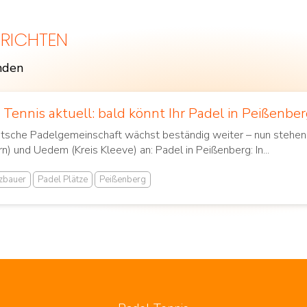
RICHTEN
nden
Outdoor Padel Courts
 Tennis aktuell: bald könnt Ihr Padel in Peißenb
tsche Padelgemeinschaft wächst beständig weiter – nun stehen 
) und Uedem (Kreis Kleeve) an: Padel in Peißenberg: In...
tzbauer
Padel Plätze
Peißenberg