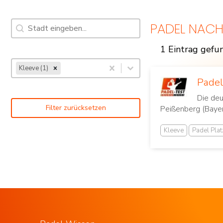
Suche [7]
Inhalt suchen
PADEL NACH
1 Eintrag gefu
Indoor Padel Courts
Schlagworte | Padel Turniere [14]
Inhalt auswählen
Kleeve (1)
Inhalt auswählen
Padel
Die deu
Filter zurücksetzen
Peißenberg (Bayern
Kleeve
Padel Pla