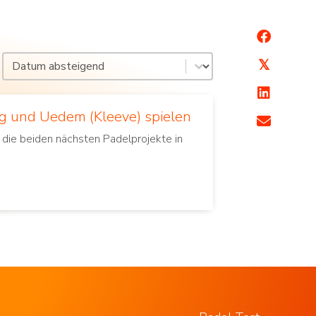
Sortierung nach Datum
Inhalt sortieren
𝕏
erg und Uedem (Kleeve) spielen
die beiden nächsten Padelprojekte in