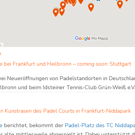
n
 bei Frankfurt und Heilbronn – coming soon: Stuttgart
wei Neueröffnungen von Padelstandorten in Deutschla
ilbronn und beim Idsteiner Tennis-Club Grün-Weiß e.V.
n Kunstrasen des Padel Courts in Frankfurt-Niddapark
ve
berichtet, bekommt der
Padel-Platz des TC Niddapa
r alte mittlerweile abgespielt ist. Dabei unterstützt 