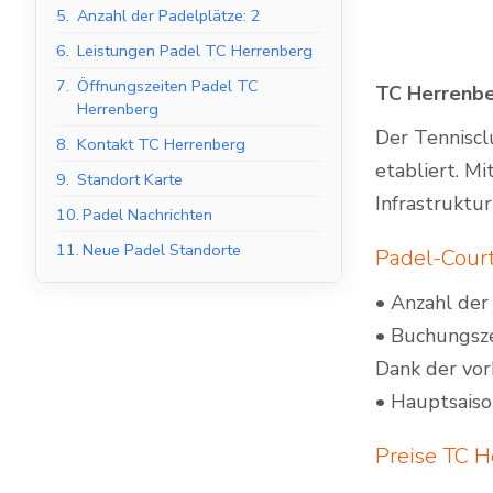
5.
Anzahl der Padelplätze: 2
6.
Leistungen Padel TC Herrenberg
7.
Öffnungszeiten Padel TC
TC Herrenbe
Herrenberg
Indoor Padel Courts
Der Tenniscl
8.
Kontakt TC Herrenberg
etabliert. M
9.
Standort Karte
Infrastruktur
10.
Padel Nachrichten
11.
Neue Padel Standorte
Padel-Cour
• Anzahl der
• Buchungsze
Dank der vor
• Hauptsaiso
Preise TC 