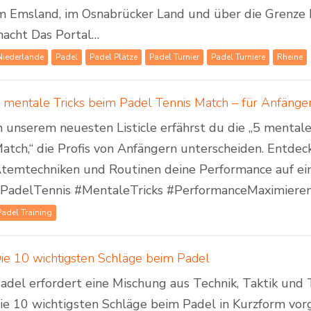
m Emsland, im Osnabrücker Land und über die Grenze 
acht Das Portal…
Niederlande
Padel
Padel Plätze
Padel Turnier
Padel Turniere
Rheine
 mentale Tricks beim Padel Tennis Match – für Anfänger
n unserem neuesten Listicle erfährst du die „5 mental
atch,“ die Profis von Anfängern unterscheiden. Entdeck
temtechniken und Routinen deine Performance auf ei
PadelTennis #MentaleTricks #PerformanceMaximiere
Padel Training
ie 10 wichtigsten Schläge beim Padel
adel erfordert eine Mischung aus Technik, Taktik un
ie 10 wichtigsten Schläge beim Padel in Kurzform vorg