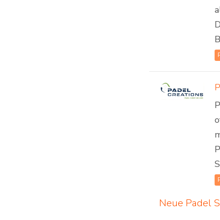
a
D
B
P
o
m
P
S
Neue Padel S