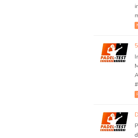
i
m
5
I
M
A
#
D
P
d