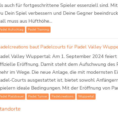
ls auch für fortgeschrittene Spieler essenziell sind. M
u Dein Spiel verbessern und Deine Gegner beeindruck
all muss aus Hüfthöhe…
Padel Aufschlag
Padel Training
adel Valley Wuppertal: Am 1. September 2024 feiert
ffizielle Eröffnung. Damit steht dem Aufschwung des 
ehr im Wege. Die neue Anlage, die mit modernsten E
adel-Courts ausgestattet ist, bietet sowohl Anfängern
pielern ideale Bedingungen. Mit der Eröffnung von P
Padel Platzbauer
Padel Turnier
Padelcreations
Wuppertal
tandorte