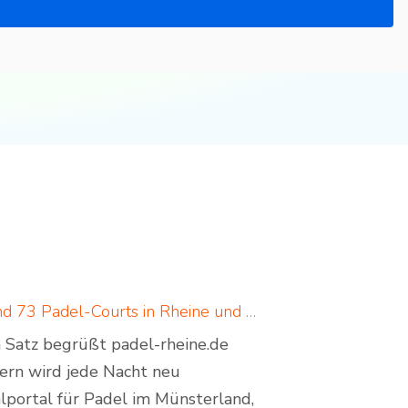
Padel in Rheine: neues Padelportal listet 17 Standorte und 73 Padel-Courts in Rheine und Umgebung
em Satz begrüßt padel-rheine.de
dern wird jede Nacht neu
lportal für Padel im Münsterland,