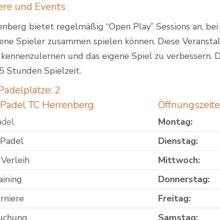
ere und Events
nberg bietet regelmäßig “Open Play” Sessions an, bei
tene Spieler zusammen spielen können. Diese Veransta
 kennenzulernen und das eigene Spiel zu verbessern. 
,5 Stunden Spielzeit.
Padelplätze: 2
 Padel TC Herrenberg
Öffnungszeit
adel
Montag:
 Padel
Dienstag:
 Verleih
Mittwoch:
aining
Donnerstag:
rniere
Freitag:
uchung
Samstag: