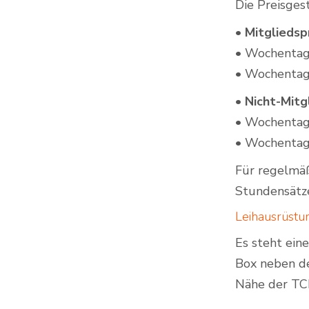
Die Preisges
• Mitgliedsp
• Wochentags
• Wochentag
• Nicht-Mitg
• Wochentags
• Wochentag
Für regelmäß
Stundensätze
Leihausrüstu
Es steht ein
Box neben de
Nähe der TCH