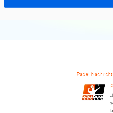
Padel Nachrich
„
s
b