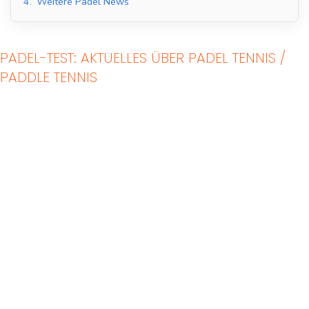
4.
Weitere Padel News
PADEL-TEST: AKTUELLES ÜBER PADEL TENNIS /
PADDLE TENNIS
Indoor Padel Courts
Outdoor Padel Courts