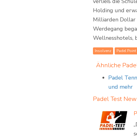
verließ die Schul
Holding und erwa
Milliarden Dollar
Werdegang began
Wellnesshotels, 
Insolvenz
Padel Point
Ähnliche Pad
Padel Tenni
und mehr
Padel Test
New
„
s