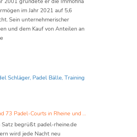
ahr 2001 gründete er die Immofina
ermögen im Jahr 2021 auf 5,6
acht. Sein unternehmerischer
n und dem Kauf von Anteilen an
te
l Schläger, Padel Bälle, Training
Padel in Rheine: neues Padelportal listet 17 Standorte und 73 Padel-Courts in Rheine und Umgebung
em Satz begrüßt padel-rheine.de
dern wird jede Nacht neu