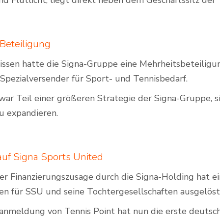
nd Flutlicht, liegt direkt neben dem Geschäftssitz de
Beteiligung
nissen hatte die Signa-Gruppe eine Mehrheitsbeteilig
Spezialversender für Sport- und Tennisbedarf.
 war Teil einer größeren Strategie der Signa-Gruppe, 
u expandieren.
uf Signa Sports United
r Finanzierungszusage durch die Signa-Holding hat ei
n für SSU und seine Tochtergesellschaften ausgelöst
zanmeldung von Tennis Point hat nun die erste deutsc