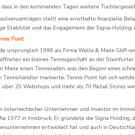
, dass in den kommenden Tagen weitere Tochtergesell
nsolvenzanträgen stellt eine ernsthafte finanzielle Be
ige Stabilität und das Engagement der Signa-Holding a
nnis Point:
de ursprünglich 1998 als Firma Welle & Miele GbR vo
öffneten ein kleines Tennisgeschäft an der Steinfurte
an Miele einen Tennisladen, was den Beginn eines schn
Tennishändler markierte. Tennis Point hat sich seitde
, über 20 Webshops und mehr als 70 Retail Stores we
:
in österreichischer Unternehmer und Investor im Immob
i 1977 in Innsbruck. Er gründete die Signa Holding, d
ienunternehmen entwickelt hat und auch in Deutschland