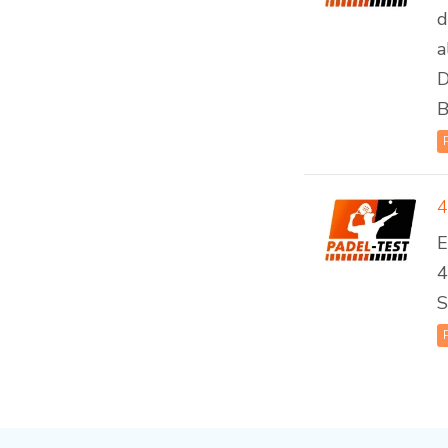
d
a
D
B
E
4
S