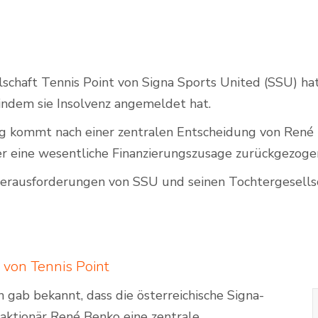
Outdoor Padel Courts
lschaft Tennis Point von Signa Sports United (SSU) ha
 indem sie Insolvenz angemeldet hat.
g kommt nach einer zentralen Entscheidung von René 
er eine wesentliche Finanzierungszusage zurückgezoge
 Herausforderungen von SSU und seinen Tochtergesells
 von Tennis Point
gab bekannt, dass die österreichische Signa-
ktionär René Benko eine zentrale