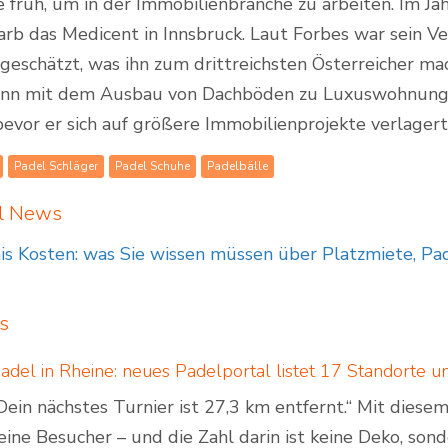
e früh, um in der Immobilienbranche zu arbeiten. Im J
rb das Medicent in Innsbruck. Laut Forbes war sein V
 geschätzt, was ihn zum drittreichsten Österreicher m
n mit dem Ausbau von Dachböden zu Luxuswohnunge
bevor er sich auf größere Immobilienprojekte verlager
Padel Schläger
Padel Schuhe
Padelbälle
el News
s Kosten: was Sie wissen müssen über Platzmiete, Pade
s
Dein nächstes Turnier ist 27,3 km entfernt.“ Mit dies
eine Besucher – und die Zahl darin ist keine Deko, son