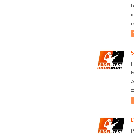
b
i
m
5
I
M
A
#
D
P