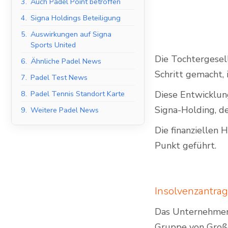
3.
Auch Padel Point betroffen
4.
Signa Holdings Beteiligung
5.
Auswirkungen auf Signa
Sports United
Indoor Padel Courts
Die Tochtergesel
6.
Ähnliche Padel News
Schritt gemacht,
7.
Padel Test News
8.
Padel Tennis Standort Karte
Diese Entwicklun
Signa-Holding, d
9.
Weitere Padel News
Die finanziellen
Punkt geführt.
Insolvenzantrag
Das Unternehmen 
Gruppe von Großa