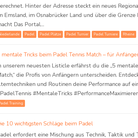
erechnet. Hinter der Adresse steckt ein neues Regiona
m Emsland, im Osnabrücker Land und über die Grenze 
acht Das Portal…
Niederlande
Padel
Padel Plätze
Padel Turnier
Padel Turniere
Rheine
 mentale Tricks beim Padel Tennis Match – für Anfänger
n unserem neuesten Listicle erfährst du die „5 mental
atch,“ die Profis von Anfängern unterscheiden. Entdeck
temtechniken und Routinen deine Performance auf ei
PadelTennis #MentaleTricks #PerformanceMaximiere
Padel Training
ie 10 wichtigsten Schläge beim Padel
adel erfordert eine Mischung aus Technik, Taktik un