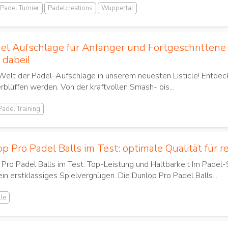
Padel Turnier
Padelcreations
Wuppertal
el Aufschläge für Anfänger und Fortgeschrittene –
 dabei!
Welt der Padel-Aufschläge in unserem neuesten Listicle! Entdec
rblüffen werden. Von der kraftvollen Smash- bis...
Padel Training
p Pro Padel Balls im Test: optimale Qualität für 
Pro Padel Balls im Test: Top-Leistung und Haltbarkeit Im Padel-S
ein erstklassiges Spielvergnügen. Die Dunlop Pro Padel Balls...
le