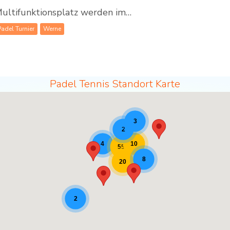
ultifunktionsplatz werden im…
Padel Turnier
Werne
Padel Tennis Standort Karte
3
2
10
4
55
8
20
2