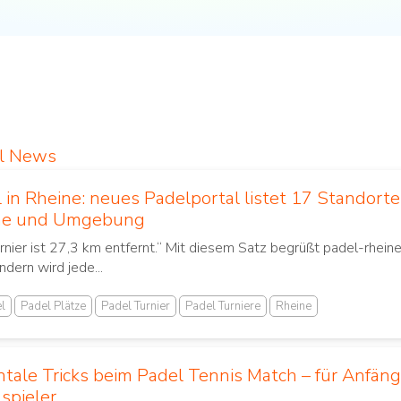
el News
 in Rheine: neues Padelportal listet 17 Standort
ne und Umgebung
rnier ist 27,3 km entfernt.“ Mit diesem Satz begrüßt padel-rheine
ndern wird jede...
l
Padel Plätze
Padel Turnier
Padel Turniere
Rheine
tale Tricks beim Padel Tennis Match – für Anfäng
spieler