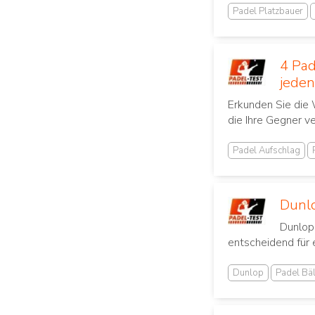
Padel Platzbauer
4 Pad
jeden
Erkunden Sie die 
die Ihre Gegner ve
Padel Aufschlag
Dunlo
Dunlop 
entscheidend für 
Dunlop
Padel Bäl