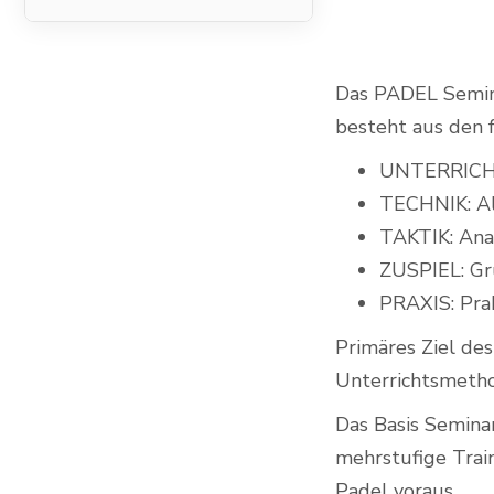
Das PADEL Semina
Indoor Padel Courts
besteht aus den 
UNTERRICHTS
TECHNIK: Al
TAKTIK: Ana
ZUSPIEL: Gr
PRAXIS: Pra
Primäres Ziel des
Unterrichtsmetho
Das Basis Seminar
mehrstufige Tra
Padel voraus.