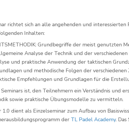
r richtet sich an alle angehenden und interessierten 
Outdoor Padel Courts
folgenden Inhalten:
METHODIK: Grundbegriffe der meist genutzten Meth
lgemeine Analyse der Technik und der verschiedenen 
lyse und praktische Anwendung der taktischen Grundz
undlagen und methodische Folgen der verschiedenen Z
ktische Empfehlungen und Grundlagen für die Erstel
 Seminars ist, den Teilnehmern ein Verständnis und erst
dik sowie praktische Übungsmodelle zu vermitteln.
 1.0 dient als Einzelseminar zum Aufbau von Basiswisse
inerausbildungsprogramm der
TL Padel Academy
. Das