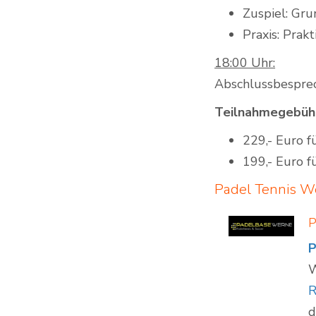
Zuspiel: Gr
Praxis: Pra
18:00 Uhr:
Abschlussbesprec
Teilnahmegebüh
229,- Euro f
199,- Euro f
Padel Tennis W
P
P
W
d