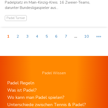
Padelplatz im Main-Kinzig-Kreis. 16 Zweier-Teams,
darunter Bundesligaspieler aus...
Padel Turnier
1
2
3
4
5
6
7
…
10
»»»
Padel Wissen
Padel Regeln
Was ist Padel?
Wo kann man Padel spielen?
Unterschiede zwischen Tennis & Padel?