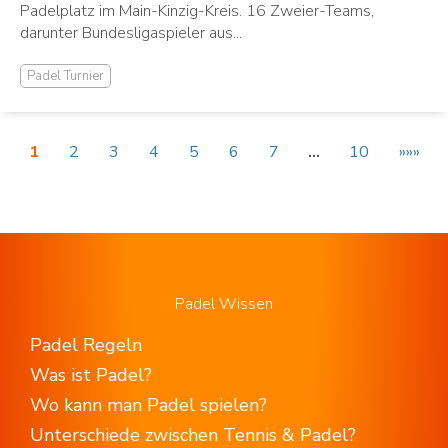
Padelplatz im Main-Kinzig-Kreis. 16 Zweier-Teams,
darunter Bundesligaspieler aus...
Padel Turnier
1
2
3
4
5
6
7
…
10
»»»
Padel Wissen
Padel Regeln
Was ist Padel?
Wo kann man Padel spielen?
Unterschiede zwischen Tennis & Padel?