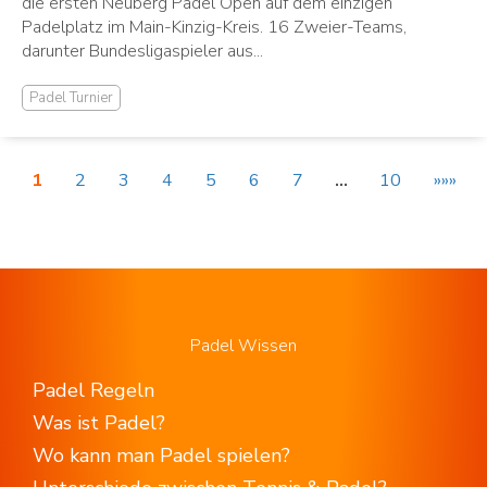
die ersten Neuberg Padel Open auf dem einzigen
Padelplatz im Main-Kinzig-Kreis. 16 Zweier-Teams,
darunter Bundesligaspieler aus...
Padel Turnier
1
2
3
4
5
6
7
…
10
»»»
Padel Wissen
Padel Regeln
Was ist Padel?
Wo kann man Padel spielen?