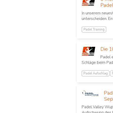
Padel
In unserem neuest
unterscheiden. En
Padel Training
Die 1
Padel 
Schläge beim Pade
Padel Aufschlag
Pad
Sep
Padel Valley Wupp
Aufschwung des Pa