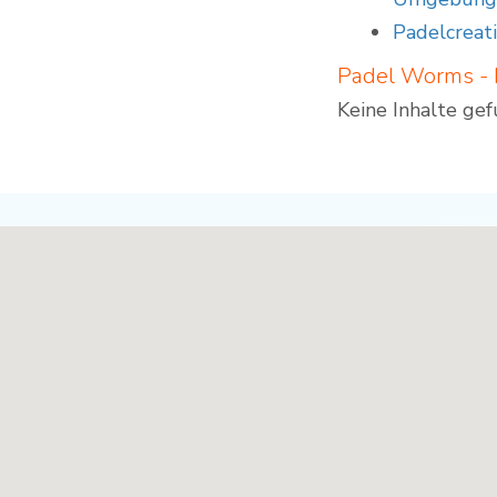
Padelcreat
Padel Worms -
Keine Inhalte ge
Padel Standorte - volle Breite für News [19]