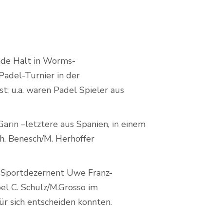
nde Halt in Worms-
Padel-Turnier in der
t; u.a. waren Padel Spieler aus
arin –letztere aus Spanien, in einem
h. Benesch/M. Herhoffer
n Sportdezernent Uwe Franz-
l C. Schulz/M.Grosso im
r sich entscheiden konnten.