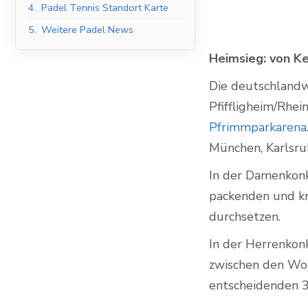
4.
Padel Tennis Standort Karte
5.
Weitere Padel News
Heimsieg: von K
Indoor Padel Courts
Die deutschland
Pfiffligheim/Rhei
Pfrimmparkarena
München, Karlsru
In der Damenkonku
packenden und kn
durchsetzen.
In der Herrenkon
zwischen den Wor
entscheidenden 3