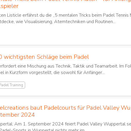
spieler
en Listicle erfährst du die „5 mentalen Tricks beim Padel Tennis 
tdecke, wie Visualisierung, Atemtechniken und Routinen...
0 wichtigsten Schläge beim Padel
erfordert eine Mischung aus Technik, Taktik und Teamarbeit. Im 
l in Kurzform vorgestellt, die sowohl für Anfänger...
Padel Training
elcreations baut Padelcourts für Padel Valley Wu
tember 2024
ertal: Am 1. September 2024 feiert Padel Valley Wuppertal sein
del-Sports in Wuppertal nichts mehr im...