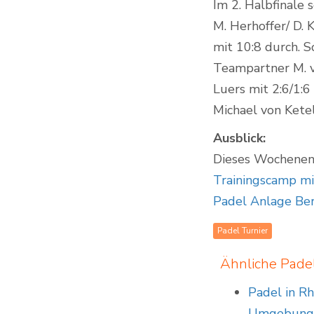
Im 2. Halbfinale
M. Herhoffer/ D.
mit 10:8 durch. S
Teampartner M. v
Luers mit 2:6/1:
Michael von Kete
Ausblick:
Dieses Wochenend
Trainingscamp mi
Padel Anlage Ber
Padel Turnier
Ähnliche Pad
Padel in Rh
Umgebun