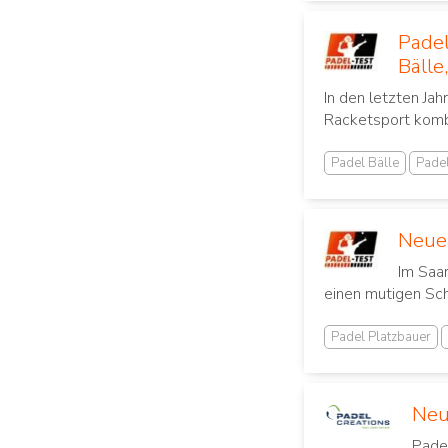
Padel
Bälle
In den letzten Jah
Racketsport ⁣komb
Padel Bälle
Padel
Neue 
Im Saar
einen mutigen Sch
Padel Platzbauer
Neu
Padel