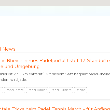
el News
 in Rheine: neues Padelportal listet 17 Standort
ne und Umgebung
rnier ist 27,3 km entfernt.“ Mit diesem Satz begrüßt padel-rheine
ndern wird jede...
l
Padel Plätze
Padel Turnier
Padel Turniere
Rheine
tale Tricks beim Padel Tennis Match – für Anfäng