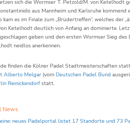
 setzen sich die Wormser T. Petzold/M. von Ketelhodt
 Konstantinidis aus Mannheim und Karlsruhe kommend e
o kam es im Finale zum „Brüdertreffen“, welches der „
on Ketelhodt deutlich von Anfang an dominierte. Letzt
6 geschlagen geben und den ersten Wormser Sieg de
lhodt neidlos anerkennen.
e finden die Kölner Padel Stadtmeisterschaften stat
t Alberto Melgar
(vom
Deutschen Padel Bund
ausgeri
lin Reinickendorf
statt.
el News
eine: neues Padelportal listet 17 Standorte und 73 P
g