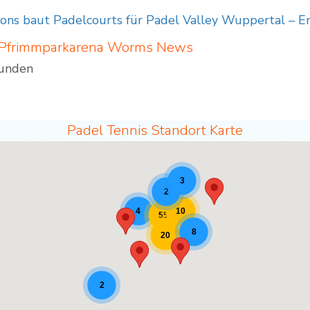
ions baut Padelcourts für Padel Valley Wuppertal – 
 Pfrimmparkarena Worms
News
funden
Padel Tennis Standort Karte
3
2
10
4
55
8
20
2