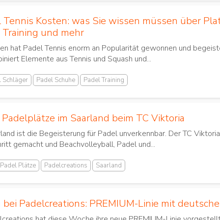
 Tennis Kosten: was Sie wissen müssen über Plat
, Training und mehr
ren hat Padel Tennis ‌enorm an Popularität⁢ gewonnen und begeiste
iniert Elemente aus Tennis und Squash und...
 Schläger
Padel Schuhe
Padel Training
Padelplätze im Saarland beim TC Viktoria
land ist die Begeisterung für Padel unverkennbar. Der TC Viktor
ritt gemacht und Beachvolleyball, Padel und...
Padel Plätze
Padelcreations
Saarland
 bei Padelcreations: PREMIUM-Linie mit deutsche
creations hat diese Woche ihre neue PREMIUM-Linie vorgestellt, 