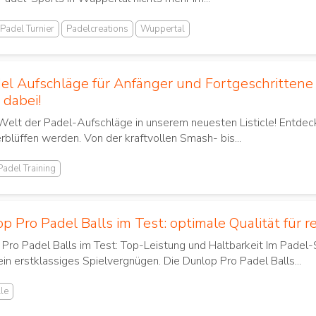
Padel Turnier
Padelcreations
Wuppertal
el Aufschläge für Anfänger und Fortgeschrittene –
 dabei!
Welt der Padel-Aufschläge in unserem neuesten Listicle! Entdec
rblüffen werden. Von der kraftvollen Smash- bis...
Padel Training
p Pro Padel Balls im Test: optimale Qualität für 
Pro Padel Balls im Test: Top-Leistung und Haltbarkeit Im Padel-S
ein erstklassiges Spielvergnügen. Die Dunlop Pro Padel Balls...
le