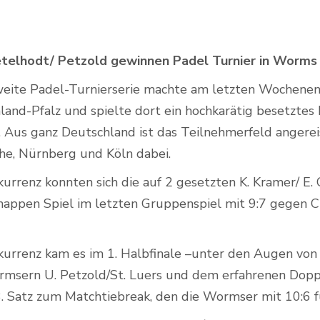
etelhodt/ Petzold gewinnen Padel Turnier in Worms
Outdoor Padel Courts
weite Padel-Turnierserie machte am letzten Wochene
nland-Pfalz und spielte dort ein hochkarätig besetztes 
. Aus ganz Deutschland ist das Teilnehmerfeld angereis
he, Nürnberg und Köln dabei.
rrenz konnten sich die auf 2 gesetzten K. Kramer/ E. G
appen Spiel im letzten Gruppenspiel mit 9:7 gegen C
kurrenz kam es im 1. Halbfinale –unter den Augen vo
msern U. Petzold/St. Luers und dem erfahrenen Doppe
. Satz zum Matchtiebreak, den die Wormser mit 10:6 fü