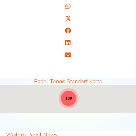
𝕏
Padel Tennis Standort Karte
Padel Standorte - volle Breite für News [19]
108
Weitere Padel News