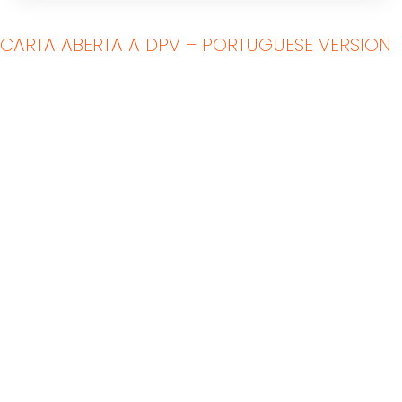
CARTA ABERTA A DPV – PORTUGUESE VERSION
Indoor Padel Courts
Outdoor Padel Courts