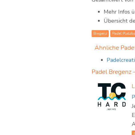
Mehr Infos 
Übersicht d
Bregenz
Padel Platzb
Ähnliche Pad
Padelcreat
Padel Bregenz –
L
P
J
E
A