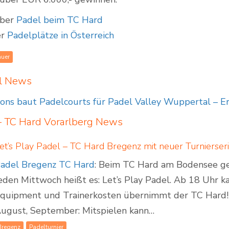
über
Padel beim TC Hard
er
Padelplätze in Österreich
auer
el News
ions baut Padelcourts für Padel Valley Wuppertal – 
 TC Hard Vorarlberg
News
et’s Play Padel – TC Hard Bregenz mit neuer Turnierser
adel Bregenz TC Hard
: Beim TC Hard am Bodensee geh
eden Mittwoch heißt es: Let’s Play Padel. Ab 18 Uhr ka
quipment und Trainerkosten übernimmt der TC Hard! Tur
ugust, September: Mitspielen kann…
Bregenz
Padelturnier