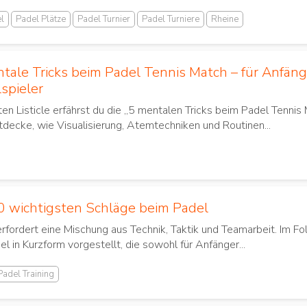
l
Padel Plätze
Padel Turnier
Padel Turniere
Rheine
tale Tricks beim Padel Tennis Match – für Anfäng
spieler
en Listicle erfährst du die „5 mentalen Tricks beim Padel Tennis 
tdecke, wie Visualisierung, Atemtechniken und Routinen...
0 wichtigsten Schläge beim Padel
erfordert eine Mischung aus Technik, Taktik und Teamarbeit. Im 
l in Kurzform vorgestellt, die sowohl für Anfänger...
Padel Training