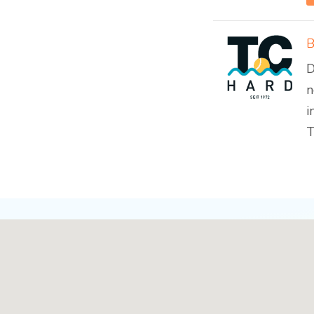
B
D
n
i
T
Padel Standorte - volle Breite für News [19]