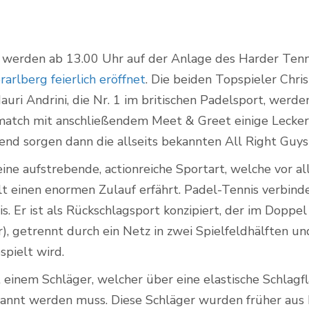
werden ab 13.00 Uhr auf der Anlage des Harder Tenni
Outdoor Padel Courts
arlberg feierlich eröffnet
. Die beiden Topspieler Chri
Mauri Andrini, die Nr. 1 im britischen Padelsport, werd
match mit anschließendem Meet & Greet einige Lecker
end sorgen dann die allseits bekannten All Right Guys
eine aufstrebende, actionreiche Sportart, welche vor 
lt einen enormen Zulauf erfährt. Padel-Tennis verbin
. Er ist als Rückschlagsport konzipiert, der im Doppel
), getrennt durch ein Netz in zwei Spielfeldhälften 
spielt wird.
einem Schläger, welcher über eine elastische Schlagfla
pannt werden muss. Diese Schläger wurden früher aus