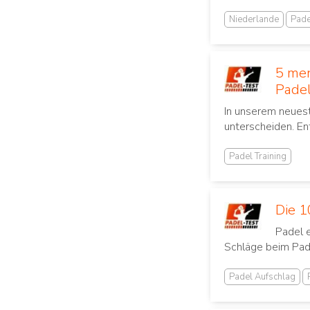
Niederlande
Pade
5 men
Padel
In unserem neuest
unterscheiden. En
Padel Training
Die 1
Padel 
Schläge beim Pade
Padel Aufschlag