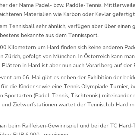
her der Name Padel- bzw. Paddle-Tennis. Mittlerweile
ichteren Materialien wie Karbon oder Kevlar gefertigt
nem Tennisball sehr ähnlich, verfügen aber über einen
e bestens bekannte aus dem Tennissport.
00 Kilometern um Hard finden sich keine anderen Pade
in Zürich, gefolgt von München. In Österreich kann ma
n Plätzen in Hard ist aber nun auch Vorarlberg auf der
vent am 06. Mai gibt es neben der Exhibition der beid
 für die Kinder sowie eine Tennis Olympiade Turnier, b
n Sportarten (Padel, Tennis, Tischtennis) miteinander 
und Zielwurfstationen wartet der Tennisclub Hard mit
 man beim Raiffeisen-Gewinnspiel und bei der TC Hard-
̈ber EUR 6.000,- gewinnen.