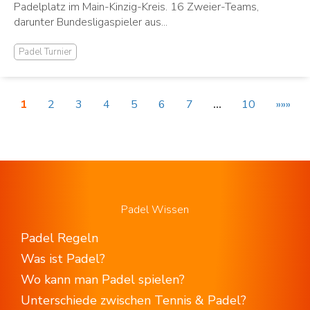
Padelplatz im Main-Kinzig-Kreis. 16 Zweier-Teams,
darunter Bundesligaspieler aus...
Padel Turnier
1
2
3
4
5
6
7
…
10
»»»
Padel Wissen
Padel Regeln
Was ist Padel?
Wo kann man Padel spielen?
Unterschiede zwischen Tennis & Padel?