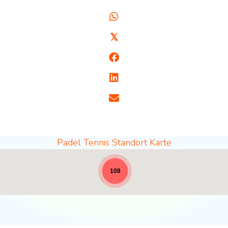
𝕏
Padel Tennis Standort Karte
Padel Standorte - volle Breite für News [19]
108