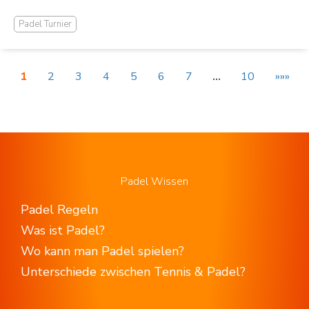
Padel Turnier
1
2
3
4
5
6
7
…
10
»»»
Padel Wissen
Padel Regeln
Was ist Padel?
Wo kann man Padel spielen?
Unterschiede zwischen Tennis & Padel?