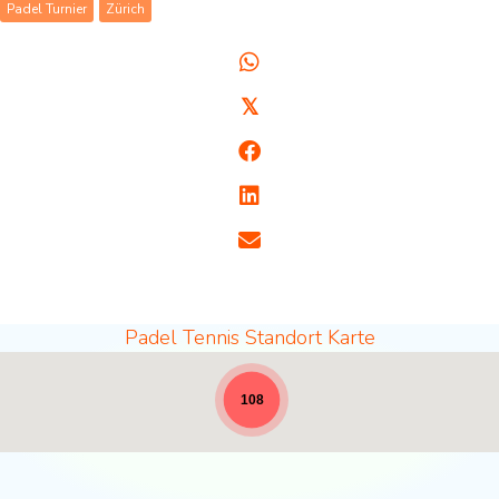
Padel Turnier
Zürich
𝕏
Padel Tennis Standort Karte
Padel Standorte - volle Breite für News [19]
108