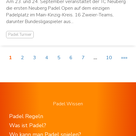
Am 23. und 24. September veranstaltet der TC Neuberg
die ersten Neuberg Padel Open auf dem einzigen
Padelplatz im Main-Kinzig-Kreis. 16 Zweier-Teams,
darunter Bundesligaspieler aus...
Padel Turnier
1
2
3
4
5
6
7
…
10
»»»
Padel Wissen
Padel Regeln
Was ist Padel?
Wo kann man Padel spielen?